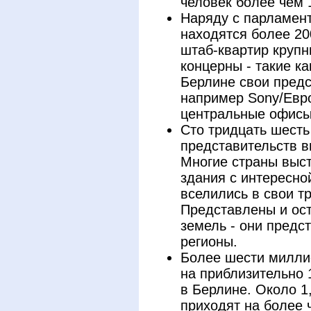
человек более чем 
Наряду с парламент
находятся более 20
штаб-квартир круп
концерны - такие ка
Берлине свои предс
например Sony/Евро
центральные офисы
Сто тридцать шесть
представительств в
Многие страны выс
здания с интересно
вселились в свои т
Представлены и ос
земель - они предс
регионы.
Более шести милли
на приблизительно 
в Берлине. Около 1
приходят на более 