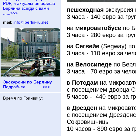
PDF, и актуальная афиша
Берлина всегда с вами
пешеходная
экскурсия 
......>>>
3 часа - 140 евро за гр
mail:
info@berlin-ru.net
на
микроавтобусе
по Б
3 часа - 280 евро за гру
на
Сегвейе
(Segway) по
3 часа - 110 евро за че
на
Велосипеде
по Берл
3 часа - 70 евро за чел
в
Потсдам
на микроавт
Экскурсии по Берлину
Подробнее .............>>>
с посещением дворца С
5 часов - 440 евро за г
Время по Гринвичу:
в
Дрезден
на микроавт
с посещением Дрезденс
Сокровищницы
10 часов - 890 евро за г