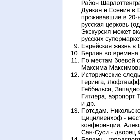
Район Шарлоттенгра
Дункан и Есенин в 
проживавшие в 20-ы
русская церковь (од
Экскурсия может вк
русских супермарке
Еврейская жизнь в 
Берлин во времена
По местам боевой с
Максима Максимови
Исторические следы
Геринга, Люфтвафф
Геббельса, Западно
Гитлера, аэропорт
и др.
Потсдам. Никольско
Цицилиенхоф - мес
конференции, Алекс
Сан-Суси - дворец 
Берлин - городспор