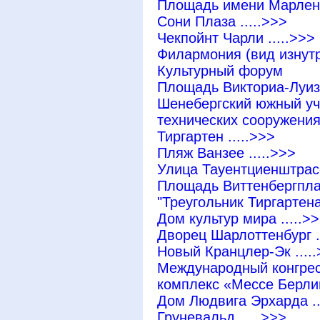
Площадь имени Марлены
Сони Плаза .....>>>
Чекпойнт Чарли .....>>>
Филармония (вид изнутри
Культурный форум
Площадь Викториа-Луизе
Шенебергский южный уча
технических сооружениях
Тиргартен .....>>>
Пляж Ванзее .....>>>
Улица Тауентциенштрасс
Площадь Виттенбергплат
"Треугольник Тиргартена"
Дом культур мира .....>
Дворец Шарлоттенбург .
Новый Кранцлер-Эк ....
Международный конгрес
комплекс «Мессе Берлин
Дом Людвига Эрхарда ..
Груневальд .....>>>