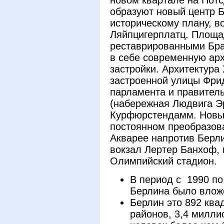
новом квартале на Пот
образуют новый центр Б
историческому плану, 
Ляйпцигерплатц. Площа
реставрированными Бра
в себе современную ар
застройки. Архитектура
застроенной улицы Фри
парламента и правитель
(набережная Людвига Эр
Курфюрстендамм. Новые
постоянном преобразов
Акварее напротив Берли
вокзал Лертер Банхоф,
Олимпийский стадион.
В период с 1990 по
Берлина было влож
Берлин это 892 ква
районов, 3,4 милли