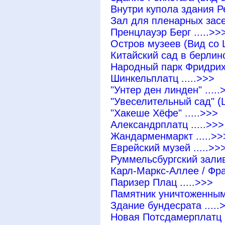
Внутри купола здания Ре
Зал для пленарных засед
Пренцлауэр Берг .....>>
Остров музеев (Вид со Ш
Китайский сад в берлин
Народный парк Фридрихс
Шинкельплатц .....>>>
"Унтер ден линден" .....
"Увеселительный сад" (Lu
"Хакеше Хёфе" .....>>>
Александрплатц .....>>>
Жандарменмаркт .....>>
Еврейский музей .....>>
Руммельсбургский залив/
Карл-Маркс-Аллее / Фра
Паризер Плац .....>>>
Памятник уничтоженным 
Здание бундесрата .....
Новая Потсдамерплатц .