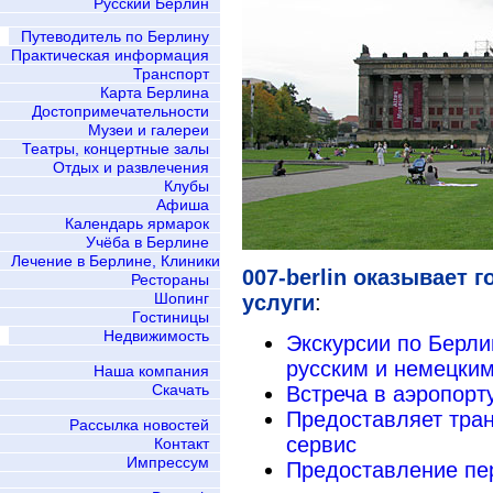
Русский Берлин
Путеводитель по Берлину
Практическая информация
Транспорт
Карта Берлина
Достопримечательности
Музеи и галереи
Театры, концертные залы
Отдых и развлечения
Клубы
Афиша
Календарь ярмарок
Учёба в Берлине
Лечение в Берлине, Клиники
007-berlin оказывает
Рестораны
Шопинг
услуги
:
Гостиницы
Недвижимость
Экскурсии по Берл
русским и немецки
Наша компания
Скачать
Встреча в аэропорт
Предоставляет тран
Рассылка новостей
сервис
Контакт
Импрессум
Предоставление пе