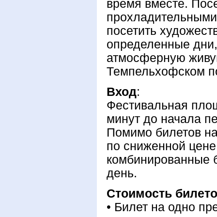
время вместе. Пос
прохладительными 
посетить художест
определенные дни,
атмосферную живу
Темпельхофском п
Вход
:
Фестивальная площ
минут до начала п
Помимо билетов на
по сниженной цене
комбинированные б
день.
Стоимость билет
• Билет на одно пр