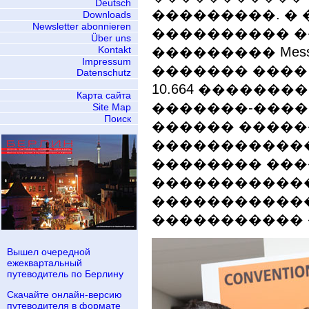
Deutsch
���������. � �
Downloads
Newsletter abonnieren
���������� 
Über uns
Kontakt
��������� Messe 
Impressum
������� ����
Datenschutz
10.664 �������
Карта сайта
�������-������
Site Map
Поиск
������ �����
������������
�������� ���
�����������
�����������
����������� 
Вышел очередной
ежеквартальный
путеводитель по Берлину
Скачайте онлайн-версию
путеводителя в формате