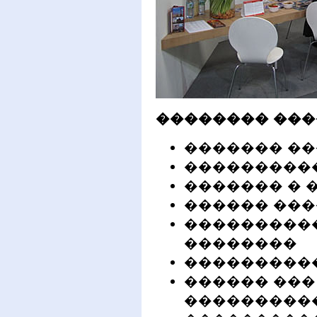
�������� ���
������� �
���������
������� � 
������ ��
���������
��������
���������
������ ���
���������