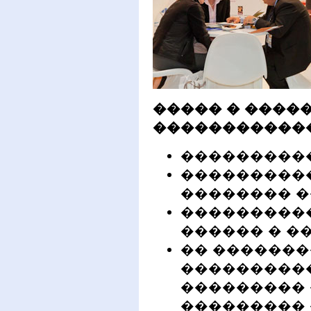
����� � ����
�������������
���������� 
���������
�������� ��
���������
������ � ��
�� ��������
����������
���������
��������� 