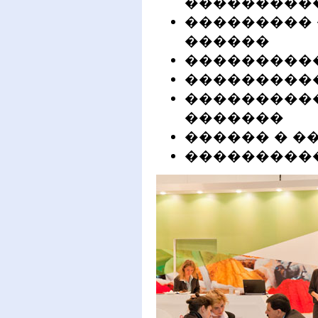
���������
���������
������
���������
���������
����������
�������
������ � �
���������