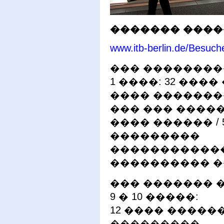
������� ����
www.itb-berlin.de/Besucher
��� ��������
1 ����: 32 ����
���� �������
��� ��� �����
���� ������ / 
���������
������������
���������� �
��� ������� 
9 � 10 �����:
12 ���� ������ 
���������