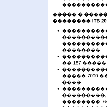
����������
����� � ����
�������� ITB 201
���������
���������
�����������:
��������
���������� 
�� 187 ����
����������
����� 7000 �
����
���������
���������,
��������: 6