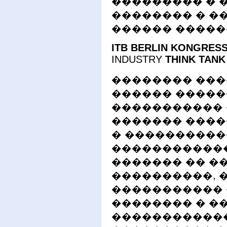
��������� � �
�������� � ��
������ �����
ITB BERLIN KONGRESS
INDUSTRY
THINK TANK
�������� ���
������ �������
����������� 
������� ���
� ����������
�����������
������� �� �
����������, 
����������� 
�������� � �
������������