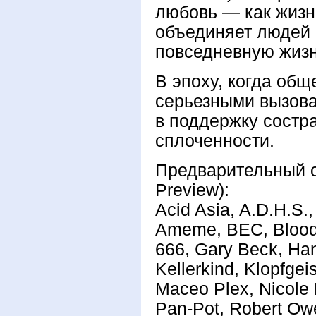
любовь — как жизн
объединяет людей
повседневную жизн
В эпоху, когда общ
серьезными вызова
в поддержку состр
сплоченности.
Предварительный с
Preview):
Acid Asia, A.D.H.S.
Ameme, BEC, Bloody
666, Gary Beck, Han
Kellerkind, Klopfge
Maceo Plex, Nicole 
Pan-Pot, Robert Ow