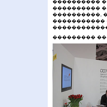
���������� �
���������� �
����������, 
����������� 
������������
��������� �