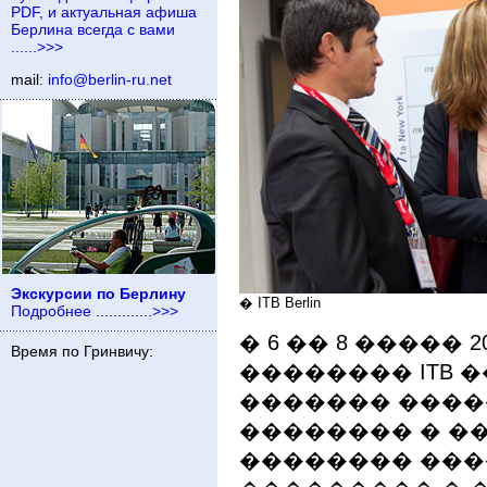
PDF, и актуальная афиша
Берлина всегда с вами
......>>>
mail:
info@berlin-ru.net
Экскурсии по Берлину
� ITB Berlin
Подробнее .............>>>
� 6 �� 8 ����� 
Время по Гринвичу:
�������� ITB 
������� ���
�������� � �
�������� ����