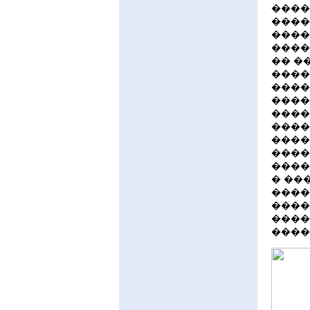
����
����
����
����
�� �
����
����
����
����
����
����
����
����
� ��
����
����
����
����