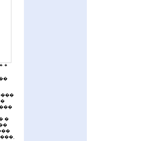
�. �
��
�����
��
����
� �
��
���
 ���,