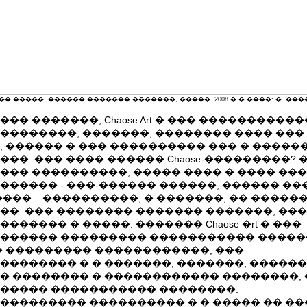
� �����, ������ ������� �������, �����. 2008 � � ����: �. ���
��� �������, Chaose Art � ��� ����������
��������, �������, �������� ���� ���
, ������ � ��� ���������� ��� � �����
���. ��� ���� ������ Chaose-���������? 
��� ����������, ����� ���� � ���� ����
������ - ���-������ ������, ������ ��
����... ����������, � �������, �� �����
��. ��� �������� ������� �������, ���
������ � �����. ������� Chaose �rt � ���
������ ��������� ����������� �����
� ��������� ������������, ���
�������� � � �������, �������, ������
� �������� � ������������ ��������, �
����� ����������� ��������.
��������� ���������� � � ����� �� �