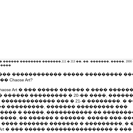
 ������ �������� �������,111 � 213 ��, ��. �������, �����, 2000 
. ����
� ��� ������������ ����� ��������� ��
 Chaose Art?
 Chaose Art � ��� ����� ������ � ���� ����
�� ������ ��������� � 20-�� ����, �����
 ������������� ��� � 21-� ��������. � 
�� ���������, ������� ��������� ���
���� � �����, ����������� �� �������
����, �� ������ � ������. ����� ���-��
 ���� ������� ������� � ���������, � 
e Art � ��� ����� ���������������� � ���