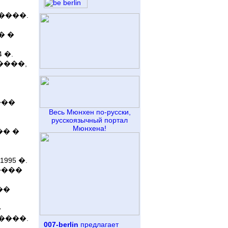
����.
� �
 �.
����,
���
Весь Мюнхен по-русски,
русскоязычный портал
Мюнхена!
�� �
95 �.
����
��
�
����.
007-berlin
предлагает