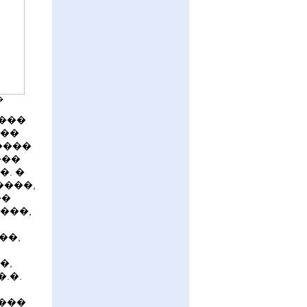
�
����
 ��
����
���
. �
����,
��
���,
��,
�,
.�.
����