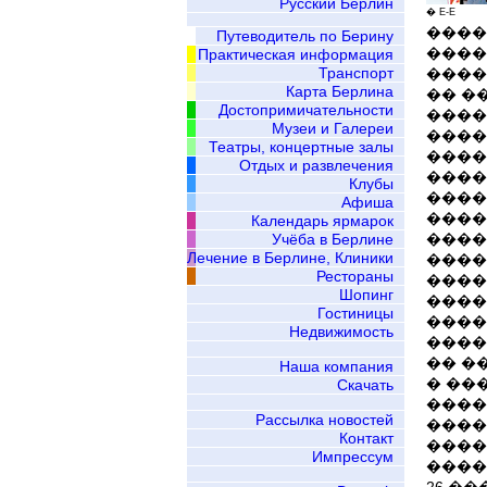
Русский Берлин
� E-E
����
Путеводитель по Берину
����
Практическая информация
Транспорт
����
Карта Берлина
�� �
Достопримичательности
����
Музеи и Галереи
����
Театры, концертные залы
����
Отдых и развлечения
�����
Клубы
����
Афиша
����
Календарь ярмарок
Учёба в Берлине
����
Лечение в Берлине, Клиники
����
Рестораны
����
Шопинг
�����
Гостиницы
����
Недвижимость
����
�� �
Наша компания
� ��
Скачать
����
Рассылка новостей
����
Контакт
����
Импрессум
����