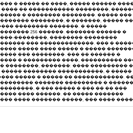
��� � ����� �� ����, ����� ������ ����
 ���� �� ����������� ��������, �����
����� � �������� ��������. ����� ���
������� ��������, � �������, ����� ��
���� �������� �������. � �����
������� 256 ������. ������� ������ �
���-��������, �������� ��������
������ ��� �������������. ��� � ����
���� ����� ���� ����� � ����� �������
���� ��� ��������. ��� �� ������ �
���� � ��������� ����, ���������� ��
� ��������, �������: ���� ��������� 
 ����� �������� �����������, � �����
���� ����� � ����� �� ������������. �
�������� ������� ��������� � ������
��������, � ��� ����� � ��� �� �� ���
���� ���� ������. �� ����� �������
��� ���� ������� �����, ��� ���� ����