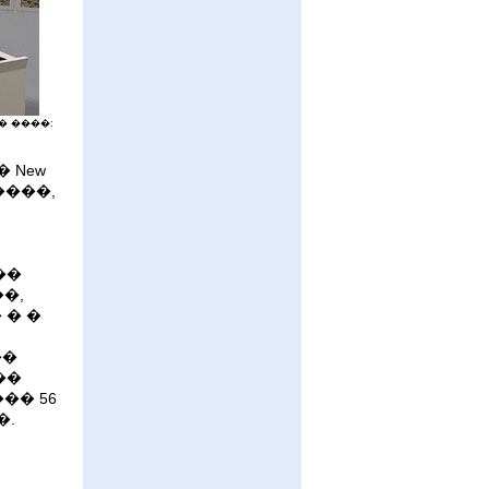
 � ����:
 New
����,
��
�,
 � �
��
��
�� 56
�.