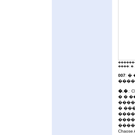
�������
����: �
007
: 
������
�.�
.:
� � 
����
� ��
����
����
����
Chaos