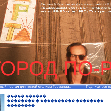
ГОРОД ПО-
ный портал для гостей столицы Германии..
Подписаться н
����� ������.
�������� � ���������� ��������
��������