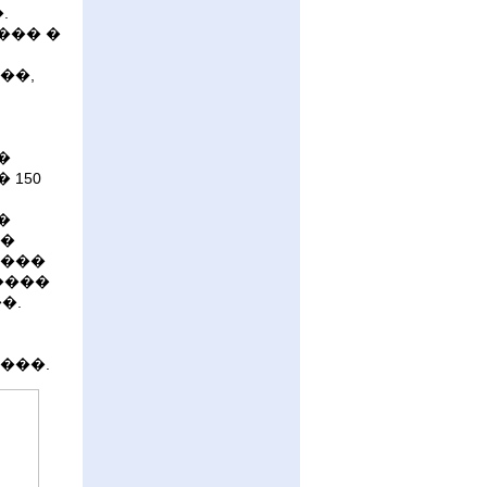
.
��� �
��,
�
 150
�
��
 ���
����
�.
���.