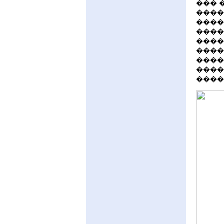
��� 
����
����
����
����
����
����
����
����