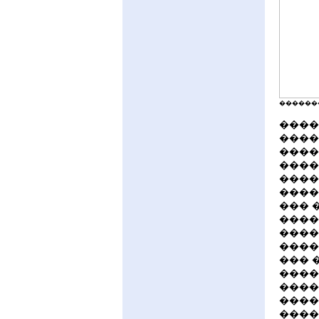
�������
����
����
����
����
����
����
��� 
����
�����
����
��� 
����
����
����
����