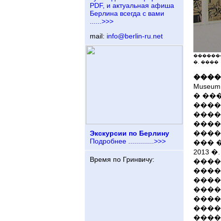
PDF, и актуальная афиша
Берлина всегда с вами
......>>>
mail:
info@berlin-ru.net
������� 
�. ����
����
Muse
� ��
����
����
����
Экскурсии по Берлину
����
Подробнее .............>>>
��� 
2013
Время по Гринвичу:
����
����
����
����
����
����
����