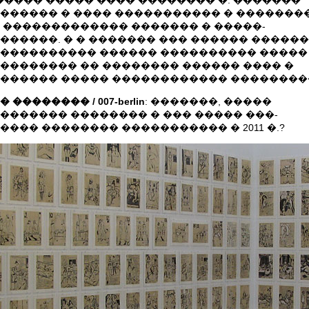
������ ����� ���� �������� �. �������
������ � ���� ����������� � �������
 ������������� ������� � �����-
������. � � ������� ��� ������ ������
���������� ������ ���������� �����
�������� �� �������� ������ ���� �
������ ����� ������������ ��������
 �������� / 007-berlin
: �������, �����
������� �������� � ��� ����� ���-
���� �������� ����������� � 2011 �.?