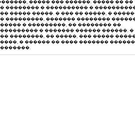
�������, ����� ��� ������. ����� �� ��
� �������� � ���������� � ���������
�� ����� �����. � ��� �� �����, � ����
� ���������, ������� �������� ������
����� � ���������, �� �������� ��
��������� � ������� ������ ������. �
�� ��������, �� �����, ��� ����� �����
����, � ������ �� ���� ������� �����
�������.