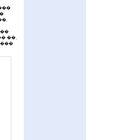
���
��
�,
 ��
� ��,
����