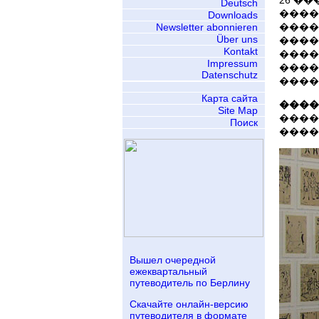
26 �
Deutsch
����
Downloads
Newsletter abonnieren
����
Über uns
����
Kontakt
����
Impressum
����
Datenschutz
����
Карта сайта
�����
Site Map
����
Поиск
����
Вышел очередной
ежеквартальный
путеводитель по Берлину
Скачайте онлайн-версию
путеводителя в формате