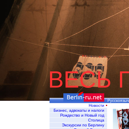
ВЕСЬ 
Русскоязыч
Новости
Бизнес, адвокаты и налоги
Рождество и Новый год
Столица
Экскурсии по Берлину