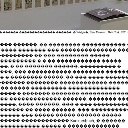
������ �������������� ������, �Ostalgia�, New Museum, New York, 2011
��� ������
: �� �������� ����������� �
um ���� ������� ��� �������������� ��
��������� �� ��� �������� �����
��������� � � �� ����������� �����
��, � �� ������� ������, ��������� �
���, ��� ����������� �������� �����
� � �������� �����. �� ��� ���� ������
������� �������� ������������ �����
 �. �� ����� ��������� �������������
���� � ������� ������� �����������
�� ������������� ������, ������� ��
����. ���� ������, ��� � ��� ���������
������ �� ���� ������, ��� ���������
����� ��� ����� ����� ������ �����
����� ������������ Konkursbuch, � ������
���������� ����� � �������������