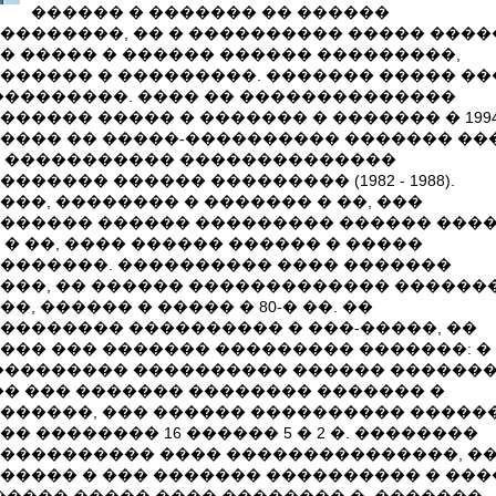
������ � ������� �� ������
��������, �� � ���������� ����� ����
� ����� � ������ ������ ���������,
������ � ���������. ������� ����� ��
���������. ���� �� ��������������
������ ����� � ������� � ������� � 1994
���� �� �����-���������� ������� ��
 ����������� ��������������
������ ������ ��������� (1982 - 1988).
���, �������� � ������� � ��, ���
������ ������ ��������� ������ ���
 � ��, ���� ������ ������ � �����
�������. ���������� ���� �������
���, �� ������ ������������� ������
�, ������ � ����� � 80-� ��. ��
�������� ���������� � ���-�����, ��
��� ��� ������� ��������� �������: � 19
��������� ���������� ������ ������
�� ��� ������� �������� ������� �
������, ��� ������ ���������� �����
�� �������� 16 ������ 5 � 2 �. ��������
���������� ���� ���������������, �
����� � ��� ������� ���������� � ���