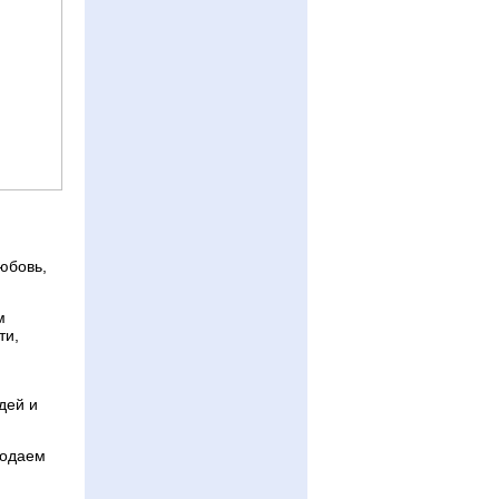
юбовь,
м
ти,
дей и
подаем