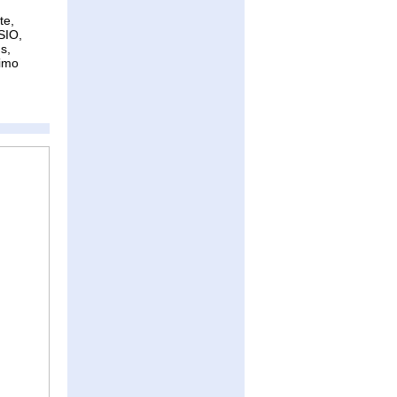
te,
SIO,
s,
Timo