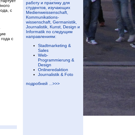
стартует
работу и практику для
йного
студентов, изучающих
ода, с
Medienweissenschaft,
Kommunikations-
wissenschaft, Germanistik,
Journalistik, Kunst, Design и
r
Informatik по следущим
щие
направлениям:
 года с
Stadtmarketing &
Sales
Web-
Programmierung &
Design
Onlineredaktion
Journalistik & Foto
подробней ...>>>