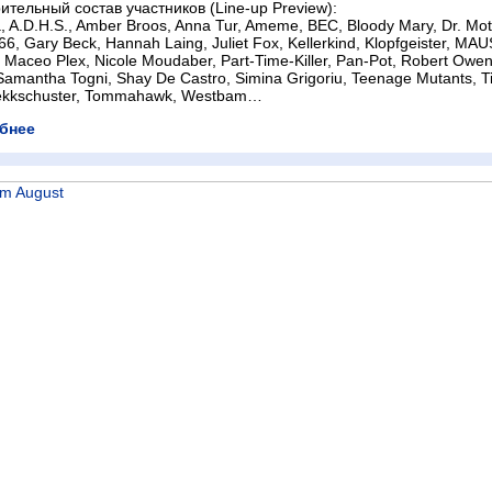
тельный состав участников (Line-up Preview):
a, A.D.H.S., Amber Broos, Anna Tur, Ameme, BEC, Bloody Mary, Dr. Mot
66, Gary Beck, Hannah Laing, Juliet Fox, Kellerkind, Klopfgeister, MAU
 Maceo Plex, Nicole Moudaber, Part-Time-Killer, Pan-Pot, Robert Owen
Samantha Togni, Shay De Castro, Simina Grigoriu, Teenage Mutants, 
ekkschuster, Tommahawk, Westbam…
бнее