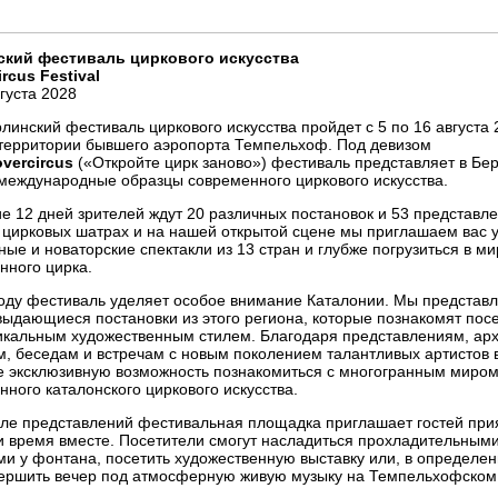
ский фестиваль циркового искусства
ircus Festival
вгуста 2028
линский фестиваль циркового искусства пройдет с 5 по 16 августа 
 территории бывшего аэропорта Темпельхоф. Под девизом
overcircus
(«Откройте цирк заново») фестиваль представляет в Бе
международные образцы современного циркового искусства.
ие 12 дней зрителей ждут 20 различных постановок и 53 представле
 цирковых шатрах и на нашей открытой сцене мы приглашаем вас 
ые и новаторские спектакли из 13 стран и глубже погрузиться в ми
нного цирка.
году фестиваль уделяет особое внимание Каталонии. Мы представ
выдающиеся постановки из этого региона, которые познакомят пос
никальным художественным стилем. Благодаря представлениям, ар
м, беседам и встречам с новым поколением талантливых артистов 
е эксклюзивную возможность познакомиться с многогранным миро
нного каталонского циркового искусства.
сле представлений фестивальная площадка приглашает гостей при
и время вместе. Посетители смогут насладиться прохладительным
ми у фонтана, посетить художественную выставку или, в определе
вершить вечер под атмосферную живую музыку на Темпельхофском