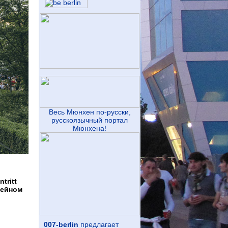
Весь Мюнхен по-русски,
русскоязычный портал
Мюнхена!
tritt
зейном
007-berlin
предлагает