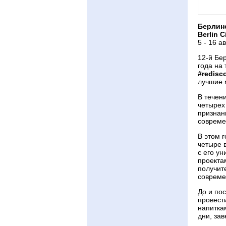
Берлин
Berlin C
5 - 16 а
12-й Бер
года на
#redisc
лучшие 
В течен
четырех
признанн
совреме
В этом 
четыре 
с его у
проекта
получит
совреме
До и по
провест
напитка
дни, за