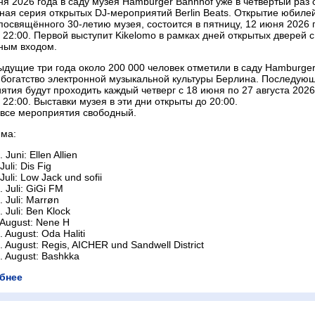
ня 2026 года в саду музея Hamburger Bahnhof уже в четвёртый раз 
ная серия открытых DJ-мероприятий Berlin Beats. Открытие юбиле
посвящённого 30-летию музея, состоится в пятницу, 12 июня 2026 г
 22:00. Первой выступит Kikelomo в рамках дней открытых дверей с
ным входом.
ыдущие три года около 200 000 человек отметили в саду Hamburge
 богатство электронной музыкальной культуры Берлина. Последую
ятия будут проходить каждый четверг с 18 июня по 27 августа 2026
 22:00. Выставки музея в эти дни открыты до 20:00.
 все мероприятия свободный.
ма:
. Juni: Ellen Allien
 Juli: Dis Fig
 Juli: Low Jack und sofii
. Juli: GiGi FM
. Juli: Marrøn
. Juli: Ben Klock
 August: Nene H
. August: Oda Haliti
. August: Regis, AICHER und Sandwell District
. August: Bashkka
бнее