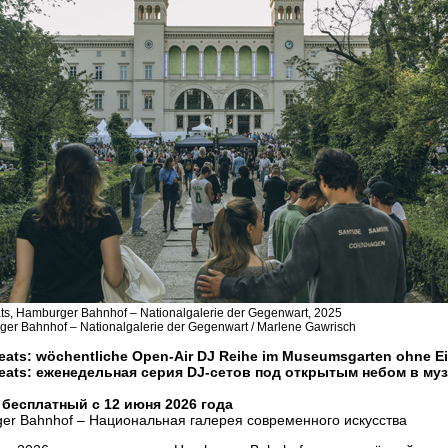
ats, Hamburger Bahnhof – Nationalgalerie der Gegenwart, 2025
er Bahnhof – Nationalgalerie der Gegenwart / Marlene Gawrisch
Beats: wöchentliche Open-Air DJ Reihe im Museumsgarten ohne Ein
Beats: еженедельная серия DJ-сетов под открытым небом в му
бесплатный с 12 июня 2026 года
er Bahnhof – Национальная галерея современного искусства