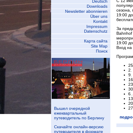
С 12 ию
Deutsch
популяр
Downloads
сезона, 
Newsletter abonnieren
19:00 до
Über uns
бесплат
Kontakt
Impressum
За пред
Datenschutz
Bahnhof
меропри
Карта сайта
19:00 до
Site Map
Вход на
Поиск
Програм
25
2.
9.
16
23
30
6.
13
20
27
Вышел очередной
ежеквартальный
подро
путеводитель по Берлину
Скачайте онлайн-версию
путеводителя в формате