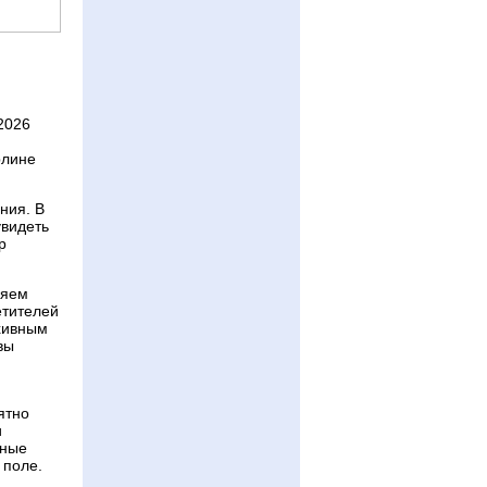
2026
рлине
ния. В
увидеть
р
ляем
етителей
хивным
вы
м
ятно
и
нные
 поле.