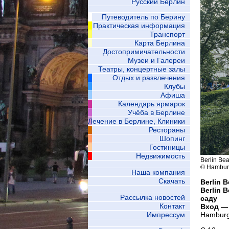
Русский Берлин
Путеводитель по Берину
Практическая информация
Транспорт
Карта Берлина
Достопримичательности
Музеи и Галереи
Театры, концертные залы
Отдых и развлечения
Клубы
Афиша
Календарь ярмарок
Учёба в Берлине
Лечение в Берлине, Клиники
Рестораны
Шопинг
Гостиницы
Недвижимость
Berlin Be
© Hamburg
Наша компания
Скачать
Berlin 
Berlin 
Рассылка новостей
саду
Контакт
Вход — 
Импрессум
Hamburg