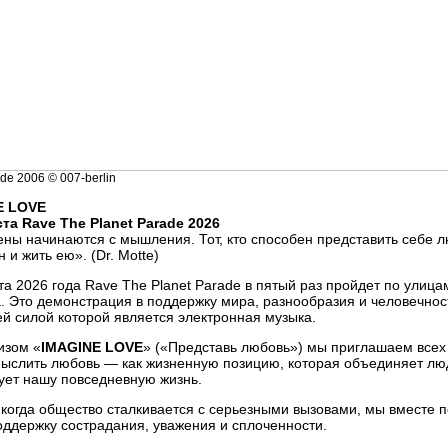
de 2006 © 007-berlin
E LOVE
ста Rave The Planet Parade 2026
ны начинаются с мышления. Тот, кто способен представить себе л
 и жить ею». (Dr. Motte)
та 2026 года Rave The Planet Parade в пятый раз пройдет по улица
. Это демонстрация в поддержку мира, разнообразия и человечнос
й силой которой является электронная музыка.
изом «
IMAGINE LOVE
» («Представь любовь») мы приглашаем всех
ыслить любовь — как жизненную позицию, которая объединяет лю
ет нашу повседневную жизнь.
, когда общество сталкивается с серьезными вызовами, мы вместе 
поддержку сострадания, уважения и сплоченности.