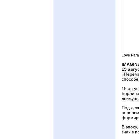
Love Para
IMAGIN
15 авгу
«Переме
способен
15 авгус
Берлина
движуще
Под дев
переосм
формиру
В эпоху
знак в 