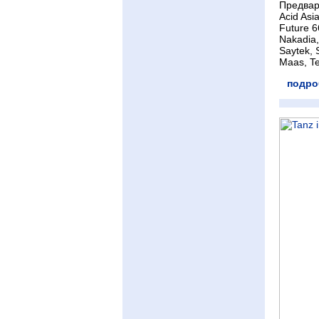
Предвари
Acid Asi
Future 6
Nakadia,
Saytek, 
Maas, T
подро